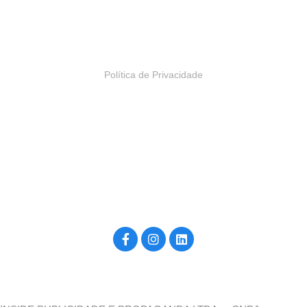
Bloco 2, 13º andar
Alphaville, Barueri – SP | Brasil
Política de Privacidade
Construído por inside4u, para você. ©2026