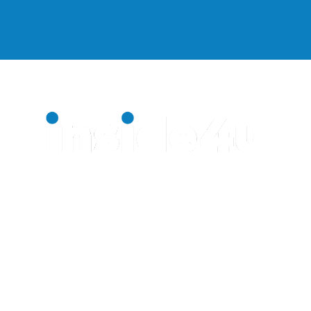
Uma agência com propósito.
INSIDE4U
Alameda Araguaia, 2044