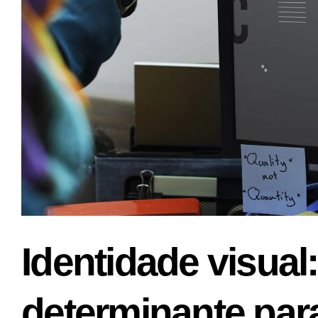
Identidade visual
determinante par