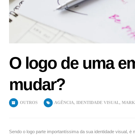
O logo de uma e
mudar?
OUTROS
AGÊNCIA
,
IDENTIDADE VISUAL
,
MARK
Sendo o logo parte importantíssima da sua identidade visual, é 