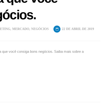
ócios.
ETING
,
MERCADO
,
NEGÓCIOS
22 DE ABRIL DE 2019
ra que você consiga bons negócios. Saiba mais sobre a