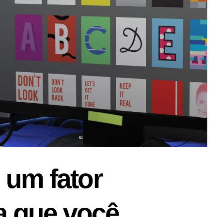
: um fator
a que você