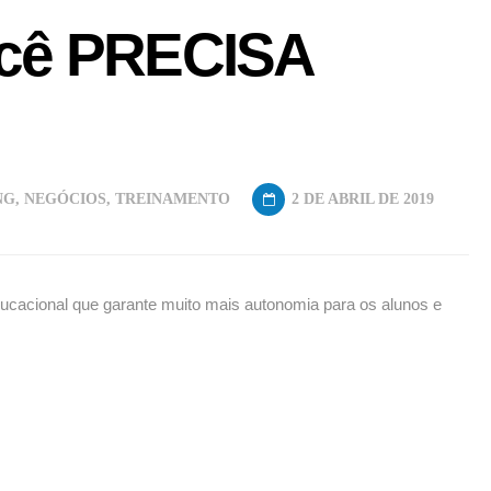
ocê PRECISA
NG
,
NEGÓCIOS
,
TREINAMENTO
2 DE ABRIL DE 2019
ucacional que garante muito mais autonomia para os alunos e