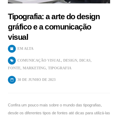
Tipografia: a arte do design
gráfico e a comunicação
visual
EM ALTA
COMUNICAÇÃO VISUAL
,
DESIGN
,
DICAS
,
FONTE
,
MARKETING
,
TIPOGRAFIA
30 DE JUNHO DE 2023
Confira um pouco mais sobre o mundo das tipografias,
desde os diferentes tipos de fontes até dicas para utilizá-las