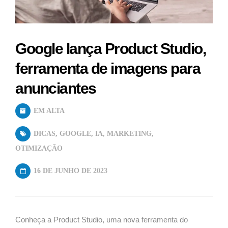
Google lança Product Studio,
ferramenta de imagens para
anunciantes
EM ALTA
DICAS
,
GOOGLE
,
IA
,
MARKETING
,
OTIMIZAÇÃO
16 DE JUNHO DE 2023
Conheça a Product Studio, uma nova ferramenta do