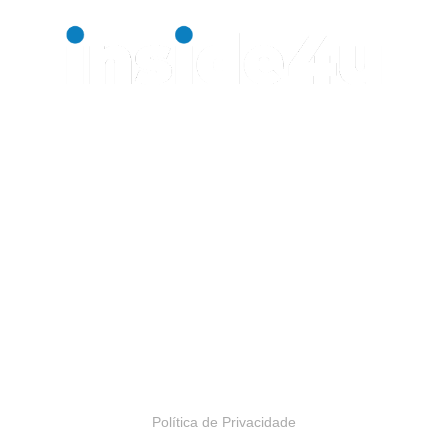
Uma agência com propósito.
INSIDE4U
Alameda Araguaia, 2044
Bloco 2, 13º andar
Alphaville, Barueri – SP | Brasil
Política de Privacidade