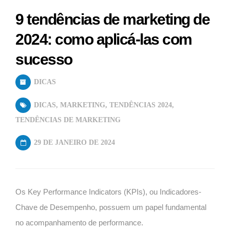
9 tendências de marketing de
2024: como aplicá-las com
sucesso
DICAS
DICAS
,
MARKETING
,
TENDÊNCIAS 2024
,
TENDÊNCIAS DE MARKETING
29 DE JANEIRO DE 2024
Os Key Performance Indicators (KPIs), ou Indicadores-
Chave de Desempenho, possuem um papel fundamental
no acompanhamento de performance.