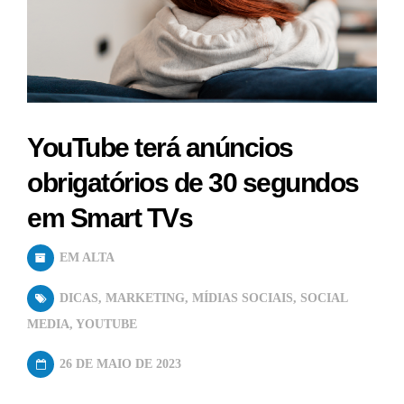
YouTube terá anúncios
obrigatórios de 30 segundos
em Smart TVs
EM ALTA
DICAS
,
MARKETING
,
MÍDIAS SOCIAIS
,
SOCIAL
MEDIA
,
YOUTUBE
26 DE MAIO DE 2023