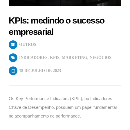
KPIs: medindo o sucesso
empresarial
OUTROS
INDICADORES
,
KPIS
,
MARKETING
,
NEGÓCIOS
18 DE JULHO DE 2023
Os Key Performance Indicators (KPIs), ou Indicadores-
Chave de Desempenho, possuem um papel fundamental
no acompanhamento de performance.