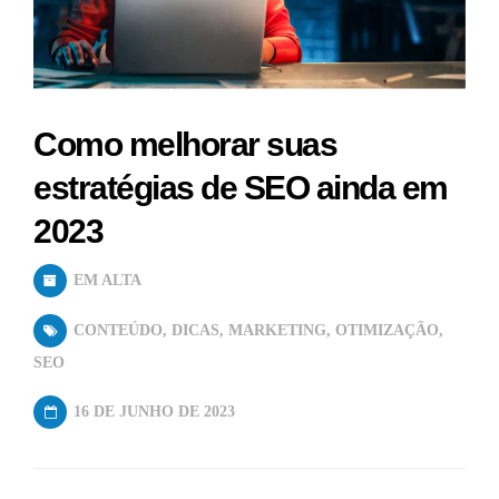
Como melhorar suas
estratégias de SEO ainda em
2023
EM ALTA
CONTEÚDO
,
DICAS
,
MARKETING
,
OTIMIZAÇÃO
,
SEO
16 DE JUNHO DE 2023