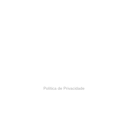
INSIDE4U
Alameda Araguaia, 2044
Bloco 2, 13º andar
Alphaville, Barueri – SP | Brasil
Política de Privacidade
Construído por inside4u, para você. ©2026