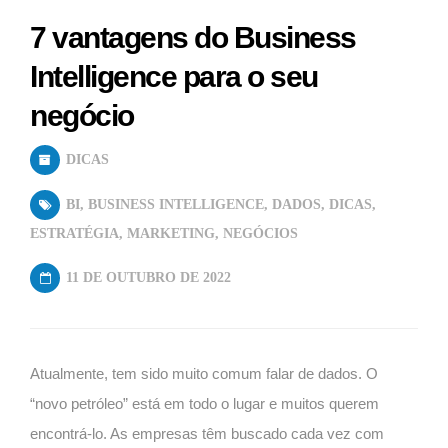
7 vantagens do Business
Intelligence para o seu
negócio
DICAS
BI
,
BUSINESS INTELLIGENCE
,
DADOS
,
DICAS
,
ESTRATÉGIA
,
MARKETING
,
NEGÓCIOS
11 DE OUTUBRO DE 2022
Atualmente, tem sido muito comum falar de dados. O
“novo petróleo” está em todo o lugar e muitos querem
encontrá-lo. As empresas têm buscado cada vez com