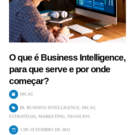
O que é Business Intelligence,
para que serve e por onde
começar?
DICAS
BI
,
BUSINESS INTELLIGENCE
,
DICAS
,
ESTRATÉGIA
,
MARKETING
,
NEGÓCIOS
5 DE SETEMBRO DE 2022