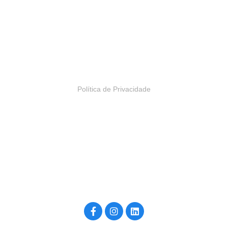
Alameda Araguaia, 2044
Bloco 2, 13º andar
Alphaville, Barueri – SP | Brasil
Política de Privacidade
Construído por inside4u, para você. ©2026