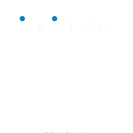
Uma agência com propósito.
INSIDE4U
Alameda Araguaia, 2044
Bloco 2, 13º andar
Alphaville, Barueri – SP | Brasil