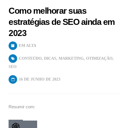
Como melhorar suas
estratégias de SEO ainda em
2023
EM ALTA
CONTEÚDO
,
DICAS
,
MARKETING
,
OTIMIZAÇÃO
,
SEO
16 DE JUNHO DE 2023
Resumir com: