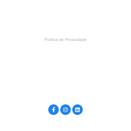
Alameda Araguaia, 2044
Bloco 2, 13º andar
Alphaville, Barueri – SP | Brasil
Política de Privacidade
Construído por inside4u, para você. ©2026