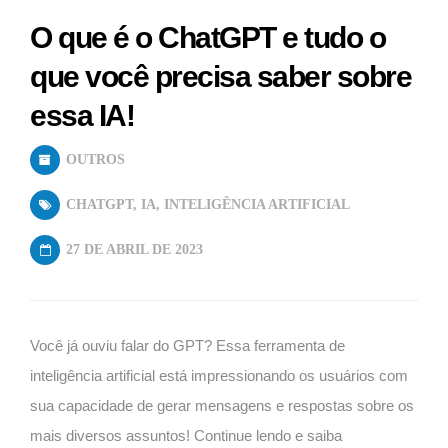
O que é o ChatGPT e tudo o
que você precisa saber sobre
essa IA!
OUTROS
CHATGPT
,
IA
,
INTELIGÊNCIA ARTIFICIAL
27 DE ABRIL DE 2023
Você já ouviu falar do GPT? Essa ferramenta de
inteligência artificial está impressionando os usuários com
sua capacidade de gerar mensagens e respostas sobre os
mais diversos assuntos! Continue lendo e saiba