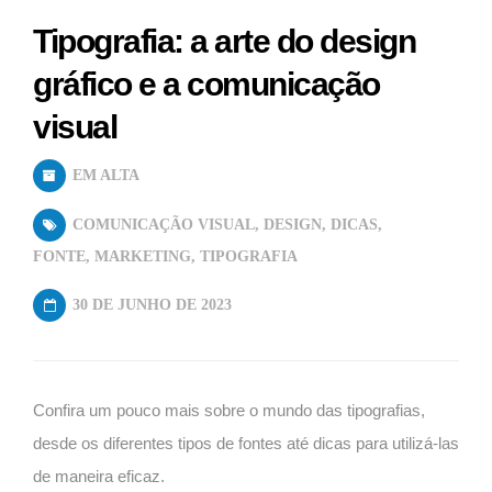
Tipografia: a arte do design
gráfico e a comunicação
visual
EM ALTA
COMUNICAÇÃO VISUAL
,
DESIGN
,
DICAS
,
FONTE
,
MARKETING
,
TIPOGRAFIA
30 DE JUNHO DE 2023
Confira um pouco mais sobre o mundo das tipografias,
desde os diferentes tipos de fontes até dicas para utilizá-las
de maneira eficaz.