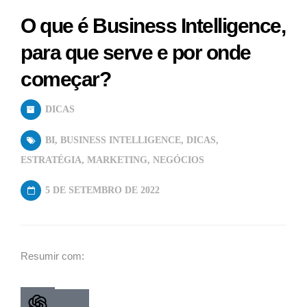
O que é Business Intelligence,
para que serve e por onde
começar?
DICAS
BI
,
BUSINESS INTELLIGENCE
,
DICAS
,
ESTRATÉGIA
,
MARKETING
,
NEGÓCIOS
5 DE SETEMBRO DE 2022
Resumir com: