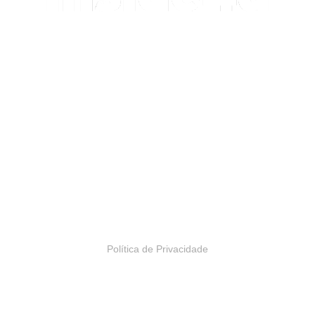
Uma agência com propósito.
INSIDE4U
Alameda Araguaia, 2044
Bloco 2, 13º andar
Alphaville, Barueri – SP | Brasil
Política de Privacidade