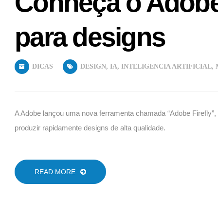
Conheça o Adobe F
para designs
DICAS
DESIGN
,
IA
,
INTELIGENCIA ARTIFICIAL
,
A Adobe lançou uma nova ferramenta chamada “Adobe Firefly”, que u
produzir rapidamente designs de alta qualidade.
READ MORE