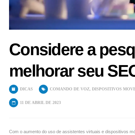
Considere a pesq
melhorar seu SE
DICAS
COMANDO DE VOZ
,
DISPOSITIVOS MOVE
11 DE ABRIL DE 2023
Com o aumento do uso de assistentes virtuais e dispositivos m